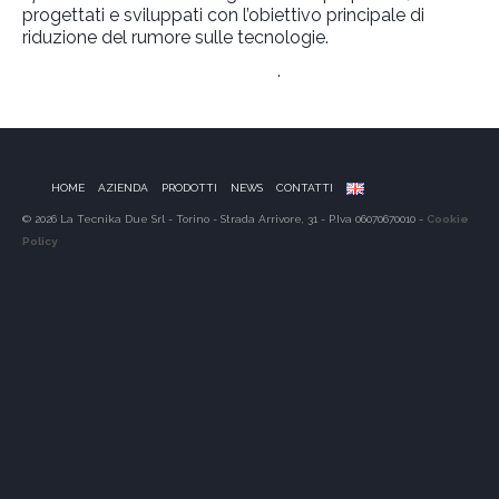
progettati e sviluppati con l’obiettivo principale di
riduzione del rumore sulle tecnologie.
Link al Sito Web del Produttore
.
HOME
AZIENDA
PRODOTTI
NEWS
CONTATTI
© 2026 La Tecnika Due Srl - Torino - Strada Arrivore, 31 - P.Iva 06070670010 -
Cookie
Policy