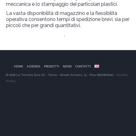
meccanica e lo stampaggio dei particolari plastici.
La vasta disponibilità di magazzino e la flessibilità
operativa consentono tempi di spedizione brevi, sia per
piccoli che per grandi quantitativi.
Link al Sito del Produttore
.
HOME
AZIENDA
PRODOTTI
NEWS
CONTATTI
© 2026 La Tecnika Due Srl - Torino - Strada Arrivore, 31 - P.Iva 06070670010 -
Cookie
Policy