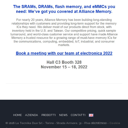
HOME
AZIENDA
PRODOTTI
NEWS
CONTATTI
© 2026 La Tecnika Due Srl - Torino - Strada Arrivore, 31 - P.Iva 06070670010 -
Cookie