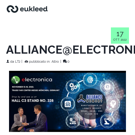
17
OTT 2022
ALLIANCE@ELECTRON
da
LT2
|
pubblicato in:
Altro
|
0