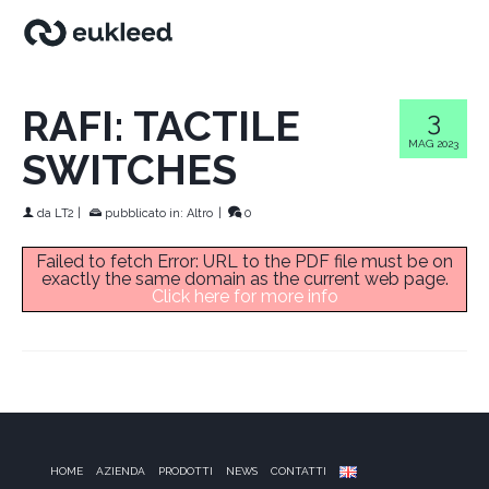
RAFI: TACTILE
3
MAG 2023
SWITCHES
da
LT2
|
pubblicato in:
Altro
|
0
Failed to fetch Error: URL to the PDF file must be on
exactly the same domain as the current web page.
Click here for more info
HOME
AZIENDA
PRODOTTI
NEWS
CONTATTI